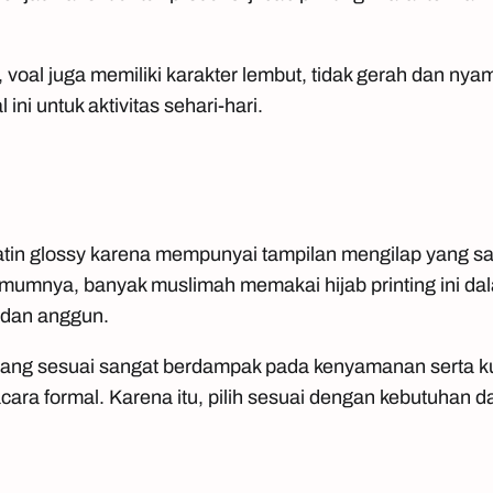
, voal juga memiliki karakter lembut, tidak gerah dan nya
ni untuk aktivitas sehari-hari.
atin
glossy
karena mempunyai tampilan mengilap yang s
mumnya, banyak muslimah memakai hijab printing ini dal
 dan anggun.
ang sesuai sangat berdampak pada kenyamanan serta kua
acara formal. Karena itu, pilih sesuai dengan kebutuhan 