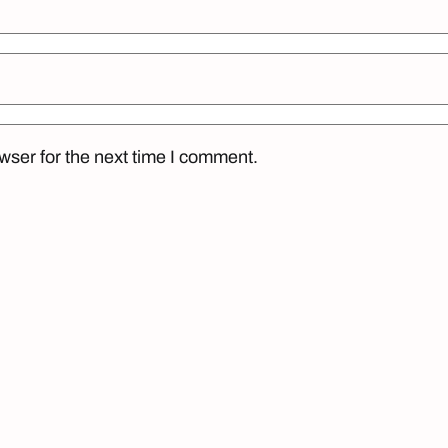
wser for the next time I comment.