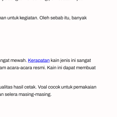
man untuk kegiatan. Oleh sebab itu, banyak
angat mewah.
Kerapatan
kain jenis ini sangat
am acara-acara resmi. Kain ini dapat membuat
litas hasil cetak. Voal cocok untuk pemakaian
dan selera masing-masing.