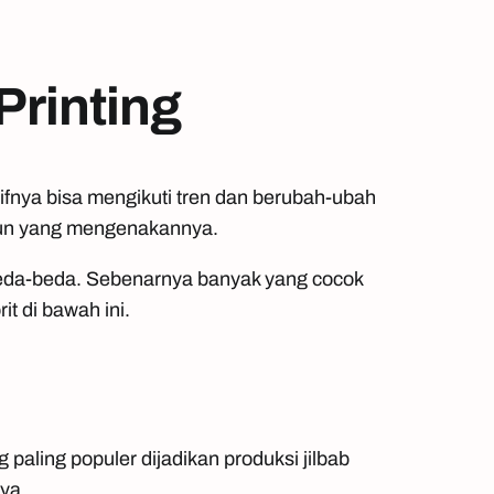
Printing
ifnya bisa mengikuti tren dan berubah-ubah
apun yang mengenakannya.
erbeda-beda. Sebenarnya banyak yang cocok
t di bawah ini.
 paling populer dijadikan produksi jilbab
nya.