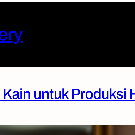
ery
Kain untuk Produksi H